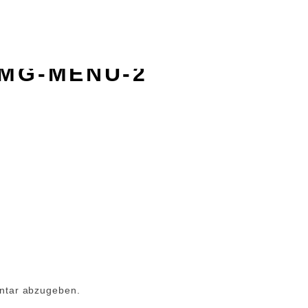
 UND PREISE
LAGE
GALERIE
ONLINE 
IMG-MENU-2
ntar abzugeben.