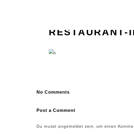
23. Juni 2017
In
By
adminmvogler
HOME
ZIMMER
RESTAURANT-
No Comments
Post a Comment
Du musst
angemeldet
sein, um einen Komme